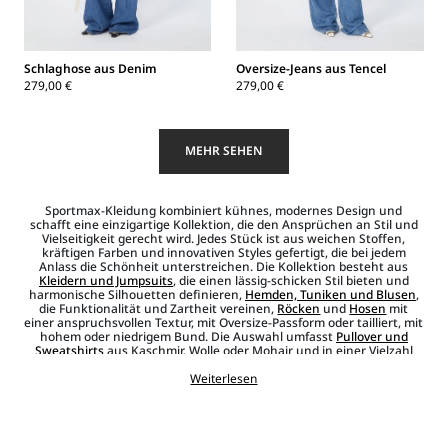
Schlaghose aus Denim
Oversize-Jeans aus Tencel
279,00 €
279,00 €
MEHR SEHEN
Sportmax-Kleidung kombiniert kühnes, modernes Design und
schafft eine einzigartige Kollektion, die den Ansprüchen an Stil und
Vielseitigkeit gerecht wird. Jedes Stück ist aus weichen Stoffen,
kräftigen Farben und innovativen Styles gefertigt, die bei jedem
Anlass die Schönheit unterstreichen. Die Kollektion besteht aus
Kleidern und Jumpsuits
, die einen lässig-schicken Stil bieten und
harmonische Silhouetten definieren,
Hemden, Tuniken und Blusen
,
die Funktionalität und Zartheit vereinen,
Röcken
und
Hosen
mit
einer anspruchsvollen Textur, mit Oversize-Passform oder tailliert, mit
hohem oder niedrigem Bund. Die Auswahl umfasst
Pullover und
Sweatshirts
aus Kaschmir, Wolle oder Mohair und in einer Vielzahl
von Farben,
Tops und T-Shirts
aus Jersey, Baumwolle und Seide mit
vielen Prints und Mustern, Jeans und Komplettlooks aus
Weiterlesen
Denim
,
Kostüme und Ensembles
mit klassischem oder asymmetrischem
Schnitt. Auch
Schuhe
fehlen nicht: von den elegantesten Pumps und
Sandalen bis hin zu den urbansten Sneakern. Außerdem können Sie
zwischen
Taschen
und
Accessoires
wie
Schmuck
, Gürteln und