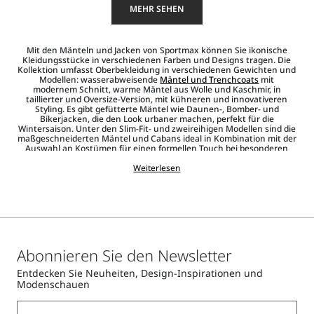
MEHR SEHEN
Mit den Mänteln und Jacken von Sportmax können Sie ikonische
Kleidungsstücke in verschiedenen Farben und Designs tragen. Die
Kollektion umfasst Oberbekleidung in verschiedenen Gewichten und
Modellen: wasserabweisende
Mäntel und Trenchcoats
mit
modernem Schnitt, warme Mäntel aus Wolle und Kaschmir, in
taillierter und Oversize-Version, mit kühneren und innovativeren
Styling. Es gibt gefütterte Mäntel wie Daunen-, Bomber- und
Bikerjacken, die den Look urbaner machen, perfekt für die
Wintersaison. Unter den Slim-Fit- und zweireihigen Modellen sind die
maßgeschneiderten Mäntel und Cabans ideal in Kombination mit der
Auswahl an Kostümen für einen formellen Touch bei besonderen
Anlässen.
Jacken und Blazer
von Sportmax sind ein Triumph aus
Raffinesse, Design und Entschlossenheit, mit asymmetrischen, Kurz-
Weiterlesen
und Oversize-Modellen, die jedes Outfit aufwerten. Jeder Mantel ist
aus feinen Materialien gefertigt, in klassischen Farbtönen wie Beige
und Schwarz oder leuchtenden Farben, mit Animal-Print-Details
verziert, für einen markanten Look. Um den Look zu vervollständigen,
dürfen die Sportmax-
Accessoires
nicht fehlen, darunter
Schmuck
,
Taschen
und Gürtel mit dynamischem, zeitgemäßem Design.
Abonnieren Sie den Newsletter
Entdecken Sie Neuheiten, Design-Inspirationen und
Modenschauen