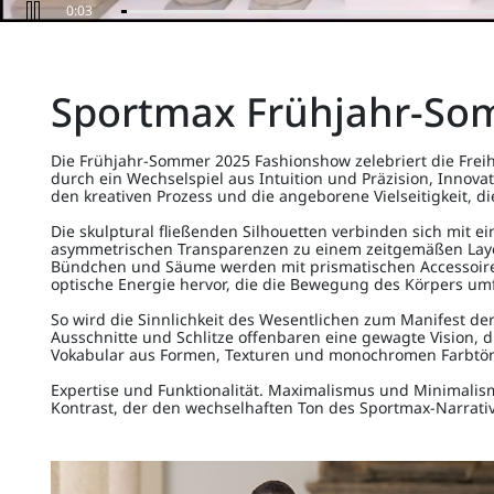
0:06
Sportmax Frühjahr-So
Die Frühjahr-Sommer 2025 Fashionshow zelebriert die Frei
durch ein Wechselspiel aus Intuition und Präzision, Innova
den kreativen Prozess und die angeborene Vielseitigkeit, 
Die skulptural fließenden Silhouetten verbinden sich mit e
asymmetrischen Transparenzen zu einem zeitgemäßen Layer
Bündchen und Säume werden mit prismatischen Accessoire
optische Energie hervor, die die Bewegung des Körpers umf
So wird die Sinnlichkeit des Wesentlichen zum Manifest der
Ausschnitte und Schlitze offenbaren eine gewagte Vision, 
Vokabular aus Formen, Texturen und monochromen Farbtön
Expertise und Funktionalität. Maximalismus und Minimalism
Kontrast, der den wechselhaften Ton des Sportmax-Narrativ