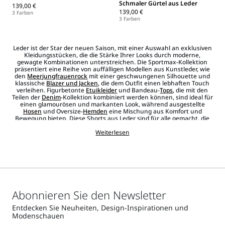
Schmaler Gürtel aus Leder
139,00 €
139,00 €
3 Farben
3 Farben
Leder ist der Star der neuen Saison, mit einer Auswahl an exklusiven
Kleidungsstücken, die die Stärke Ihrer Looks durch moderne,
gewagte Kombinationen unterstreichen. Die Sportmax-Kollektion
präsentiert eine Reihe von auffälligen Modellen aus Kunstleder, wie
den
Meerjungfrauenrock
mit einer geschwungenen Silhouette und
klassische
Blazer und Jacken
, die dem Outfit einen lebhaften Touch
verleihen. Figurbetonte
Etuikleider
und Bandeau-
Tops
, die mit den
Teilen der
Denim
-Kollektion kombiniert werden können, sind ideal für
einen glamourösen und markanten Look, während ausgestellte
Hosen
und Oversize-
Hemden
eine Mischung aus Komfort und
Bewegung bieten. Diese Shorts aus Leder sind für alle gemacht, die
einen markanten, urbanen Look wünschen. Für formellere Abende
dürfen Stiefel und der wasserabweisende
Weiterlesen
Trenchcoat
aus Kunstleder
nicht fehlen, eine Kombination, die unwiderstehlichen Charme
verleiht. Die legendären Sportmax-
Taschen
zusammen mit den
Gürteln, den
Sonnenbrillen
und dem
Schmuck
, darunter Halsketten
und Ohrringe, sind die idealen
Accessoires
, die mit den Stücken
dieser Linie kombiniert werden können und einen lässig-schicken
Touch verleihen.
Abonnieren Sie den Newsletter
Entdecken Sie Neuheiten, Design-Inspirationen und
Modenschauen