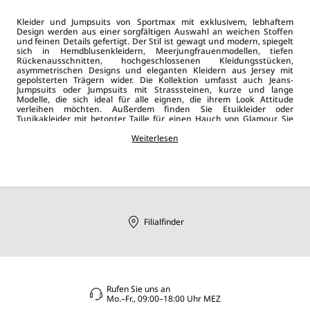
Kleider und Jumpsuits von Sportmax mit exklusivem, lebhaftem
Design werden aus einer sorgfältigen Auswahl an weichen Stoffen
und feinen Details gefertigt. Der Stil ist gewagt und modern, spiegelt
sich in Hemdblusenkleidern, Meerjungfrauenmodellen, tiefen
Rückenausschnitten, hochgeschlossenen Kleidungsstücken,
asymmetrischen Designs und eleganten Kleidern aus Jersey mit
gepolsterten Trägern wider. Die Kollektion umfasst auch Jeans-
Jumpsuits oder Jumpsuits mit Strasssteinen, kurze und lange
Modelle, die sich ideal für alle eignen, die ihrem Look Attitude
verleihen möchten. Außerdem finden Sie Etuikleider oder
Tunikakleider mit betonter Taille für einen Hauch von Glamour. Sie
können zwischen dem zarten Charme von Seide oder dem Komfort
von Versionen aus Strick oder
Weiterlesen
Denim
wählen. Moderne Modelle mit
klassischen Farben wie Schwarz und Weiß oder helleren Farben oder
Prints. Die Kombination von Kleidern und Jumpsuits von Sportmax
mit dem richtigen
Accessoire
wie
Handtaschen
oder
Schultertaschen,
Schmuck
oder
Schuhen
wie Pumps oder Mokassins
sowie
Mänteln
,
Jacken oder Blazern
ergibt ein müheloses,
dynamisches und innovatives Outfit.
Filialfinder
Rufen Sie uns an
Mo.–Fr., 09:00–18:00 Uhr MEZ