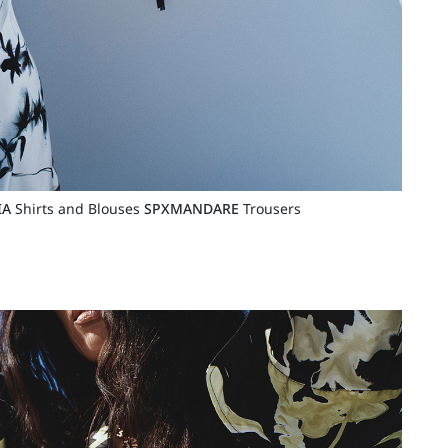
IA
Shirts and Blouses
SPXMANDARE
Trousers