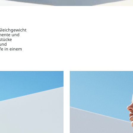
Gleichgewicht
mente und
stücke
 und
fe in einem