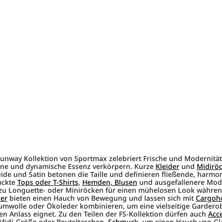
nway Kollektion von Sportmax zelebriert Frische und Modernitä
ene und dynamische Essenz verkörpern. Kurze
Kleider
und
Midirö
ide und Satin betonen die Taille und definieren fließende, harmon
uckte
Tops oder T-Shirts
,
Hemden, Blusen
und ausgefallenere Mode
zu Longuette- oder Miniröcken für einen mühelosen Look währen
zer
bieten einen Hauch von Bewegung und lassen sich mit
Cargoh
wolle oder Ökoleder kombinieren, um eine vielseitige Garderob
eden Anlass eignet. Zu den Teilen der FS-Kollektion dürfen auch
Acc
Midi-Größe oder Beuteltaschen,
Schmuck
, um einen Hauch von Gl