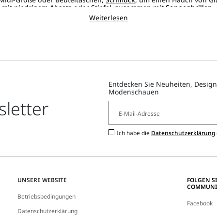
mit niedrigem Absatz oder Stiefel, zusammen mit
Sonnenbrillen
,
r und Persönlichkeit verleihen und die FS-Kollektion ideal für all
Weiterlesen
wärmeren Monaten des Jahres Komfort wünschen.
Entdecken Sie Neuheiten, Design
Modenschauen
letter
Ich habe die
Datenschutzerklärung
UNSERE WEBSITE
FOLGEN S
COMMUNI
Betriebsbedingungen
Facebook
Datenschutzerklärung