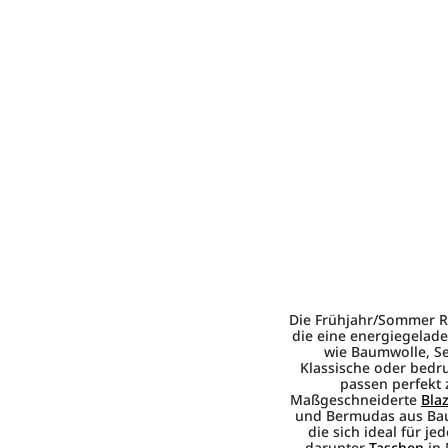
Die Frühjahr/Sommer Ru
die eine energiegelad
wie Baumwolle, Se
Klassische oder bedr
passen perfekt 
Maßgeschneiderte
Bla
und Bermudas aus Baum
die sich ideal für j
darunter
Taschen
in 