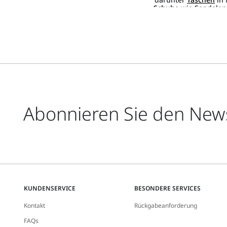
Schuhe
wie Sandalen 
Akzent von Charakte
Abonnieren Sie den News
KUNDENSERVICE
BESONDERE SERVICES
Kontakt
Rückgabeanforderung
FAQs