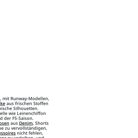
t, mit Runway-Modellen,
cke
aus frischen Stoffen
ische Silhouetten.
lle wie Leinenchiffon
d der FS-Saison.
osen
aus
Denim
, Shorts
e zu vervollständigen,
essoires
nicht fehlen,
anz zu verleihen, und