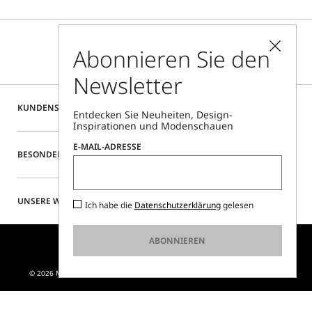
Abonnieren Sie den
Newsletter
KUNDENSERVICE
Entdecken Sie Neuheiten, Design-
Inspirationen und Modenschauen
E-MAIL-ADRESSE
BESONDERE SERVICES
UNSERE WEBSITE
Ich habe die
Datenschutzerklärung
gelesen
ABONNIEREN
© 2026 MAX MARA S.R.L. P. IVA NR. 01397620350 - ESW VAT NR. IE9740240D