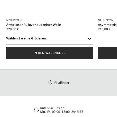
NEUHEITEN
NEUHEITEN
Ärmelloser Pullover aus reiner Wolle
Asymmetrisc
229,00 €
215,00 €
Wählen Sie eine Größe aus
Wählen
Sie
IN DEN WARENKORB
eine
Größe
aus
Filialfinder
Rufen Sie uns an
Mo.–Fr., 09:00–18:00 Uhr MEZ