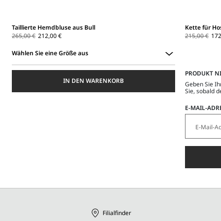
Taillierte Hemdbluse aus Bull
Kette für H
265,00 €
212,00 €
215,00 €
172
Wählen Sie eine Größe aus
Wählen
PRODUKT N
Sie
IN DEN WARENKORB
eine
Geben Sie Ih
Größe
Sie, sobald d
aus
E-MAIL-ADR
Filialfinder