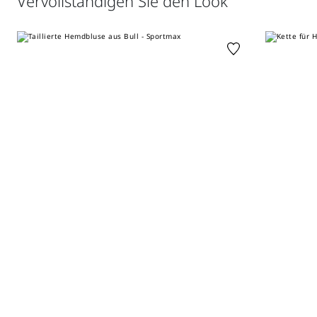
Vervollständigen Sie den Look
normal trocknen; bügeln mit maximal 120 °c; nicht
Metallknöpfe
chemisch reinigen.; das teil zugebunden waschen.; das
Normale Passform
kleidungsstück vor dem waschen umkehren.; die
besonderheit dieser stoffe zeichnet sich durch die
unregelmässigkeiten des farbtöne sowie des bügeleffektes
aus.; der stoff kann farbspuren auf heller kleidung
hinterlassen.; enthält nichttextile teile tierischen
ursprungs.
Vertrieb durch Max Mara S.r.l. mit Sitz in Reggio Emilia
(Italien), Via Giulia Maramotti 4, 42124