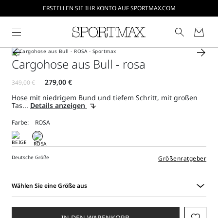
ERSTELLEN SIE IHR KONTO AUF SPORTMAX.COM
Cargohose aus Bull - rosa
Hose mit niedrigem Bund und tiefem Schritt, mit großen
Tas...
Details anzeigen
Farbe:
Deutsche Größe
Größenratgeber
Wählen Sie eine Größe aus
Wählen
Sie
eine
IN DEN WARENKORB