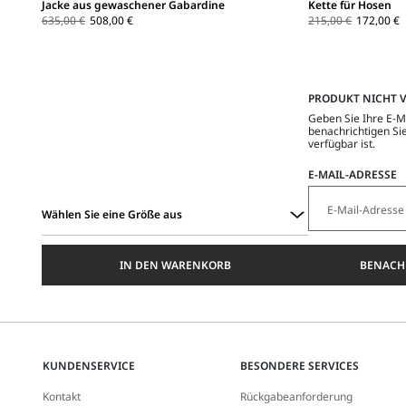
Jacke aus gewaschener Gabardine
Kette für Hosen
635,00 €
508,00 €
215,00 €
172,00 €
PRODUKT NICHT 
Geben Sie Ihre E-M
benachrichtigen Sie
verfügbar ist.
E-MAIL-ADRESSE
Wählen Sie eine Größe aus
Wählen
Sie
IN DEN WARENKORB
BENACH
eine
Größe
aus
KUNDENSERVICE
BESONDERE SERVICES
Kontakt
Rückgabeanforderung