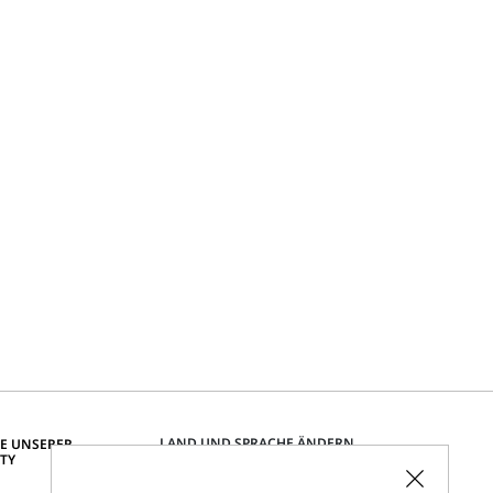
LAND UND SPRACHE ÄNDERN
IE UNSERER
TY
Deutschland