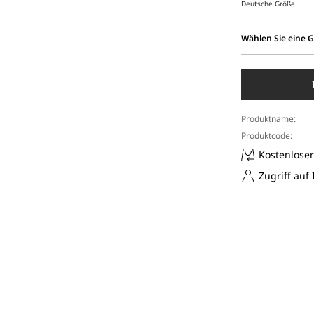
Deutsche Größe
Wählen Sie eine 
Wählen
Sie
eine
Größe
aus
Produktname:
Produktcode:
Kostenlose
Zugriff auf