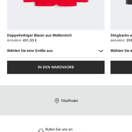
Doppelreihiger Blazer aus Wollstretch
Slingbacks 
819,00 €
491,00 €
665,00 €
399
Wählen Sie eine Größe aus
Wählen Sie 
Wählen
Wählen
Sie
Sie
IN DEN WARENKORB
eine
eine
Größe
Größe
aus
aus
Filialfinder
Rufen Sie uns an