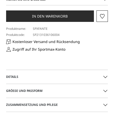
Wählen
Sie
eine
IN DEN WARENKORB
Größe
aus
Produktname:
SPXFANTE
Produktcode:
SP2131036106004
Kostenloser Versand und Rücksendung
Zugriff auf Ihr Sportmax-Konto
DETAILS
Originelle Hose aus Wollstretch mit Faltenmuster auf der
GRÖSSE UND PASSFORM
Vorderseite, das das Volumen am Bein betont.
Abnehmbarer Kettengürtel hinten.
Das Model trägt Größe 40 (IT) und ist 178 groß Ihre Maße
ZUSAMMENSETZUNG UND PFLEGE
sind: Taillenumfang 60 cm und Hüftumfang 88 cm.
Hose aus doppellagigem Baumwollstretch-Canvas
Regular Fit mit Oversize-Bein