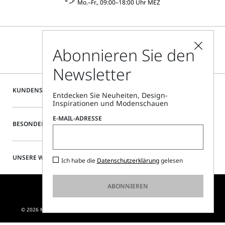
Mo.–Fr., 09:00–18:00 Uhr MEZ
Abonnieren Sie den
Newsletter
KUNDENSERVICE
Entdecken Sie Neuheiten, Design-
Inspirationen und Modenschauen
E-MAIL-ADRESSE
BESONDERE SERVICES
UNSERE WEBSITE
Ich habe die
Datenschutzerklärung
gelesen
ABONNIEREN
© 2026 MAX MARA S.R.L. P. IVA NR. 01397620350 - ESW VAT NR. IE9740240D