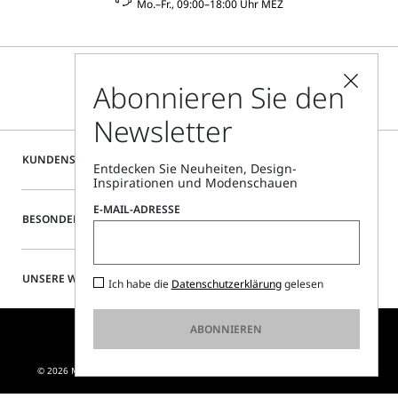
Mo.–Fr., 09:00–18:00 Uhr MEZ
Abonnieren Sie den
Newsletter
KUNDENSERVICE
Entdecken Sie Neuheiten, Design-
Inspirationen und Modenschauen
E-MAIL-ADRESSE
BESONDERE SERVICES
UNSERE WEBSITE
Ich habe die
Datenschutzerklärung
gelesen
ABONNIEREN
© 2026 MAX MARA S.R.L. P. IVA NR. 01397620350 - ESW VAT NR. IE9740240D