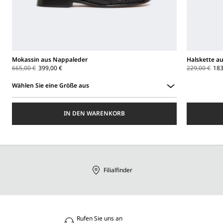
Mokassin aus Nappaleder
Halskette au
665,00 €
399,00 €
229,00 €
183
Wählen Sie eine Größe aus
Wählen
Sie
IN DEN WARENKORB
eine
Größe
aus
Filialfinder
Rufen Sie uns an