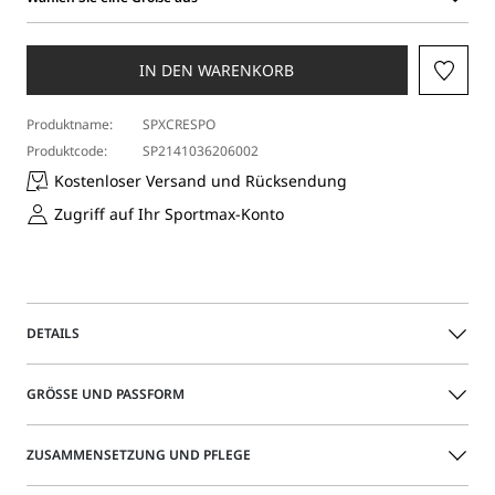
Wählen
Sie
eine
IN DEN WARENKORB
Größe
aus
Produktname:
SPXCRESPO
Produktcode:
SP2141036206002
Kostenloser Versand und Rücksendung
Zugriff auf Ihr Sportmax-Konto
DETAILS
Jogging-Shorts aus gewaschenem Viskosesatin.
GRÖSSE UND PASSFORM
Activewear-Details wie ein Elastikeinsatz und ein Kordelzug
am Bund werden mit Couture-Details wie kontrastierender
Paspelierung und maskulin anmutenden Taschen
Das Model trägt Größe 40 (IT) und ist 178 groß Ihre Maße
ZUSAMMENSETZUNG UND PFLEGE
kombiniert.
sind: Taillenumfang 60 cm und Hüftumfang 88 cm.