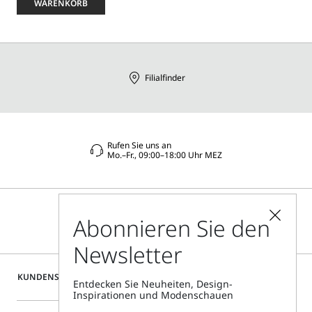
eine
WARENKORB
Größe
aus
Filialfinder
Rufen Sie uns an
Mo.–Fr., 09:00–18:00 Uhr MEZ
Abonnieren Sie den
Newsletter
KUNDENSERVICE
Entdecken Sie Neuheiten, Design-
Inspirationen und Modenschauen