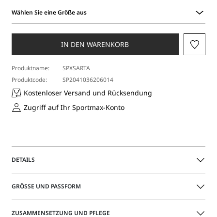
Wählen Sie eine Größe aus
Wählen
Sie
eine
IN DEN WARENKORB
Größe
aus
Produktname:
SPXSARTA
Produktcode:
SP2041036206014
Kostenloser Versand und Rücksendung
Zugriff auf Ihr Sportmax-Konto
DETAILS
Diese kurze Boxy-Jacke aus gewaschener Gabardine ist im
GRÖSSE UND PASSFORM
Utility-Stil gestaltet: an der Brustpartie ist sie gerade
geschnitten und mit einer verdeckten Knopfleiste und
einer großen Tasche auf der linken Seite versehen, die
Das Model trägt Größe 40 (IT) und ist 177 groß Ihre Maße
ZUSAMMENSETZUNG UND PFLEGE