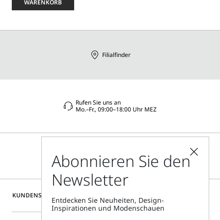
eine
WARENKORB
Größe
aus
Filialfinder
Rufen Sie uns an
Mo.–Fr., 09:00–18:00 Uhr MEZ
Abonnieren Sie den
Newsletter
KUNDENSERVICE
Entdecken Sie Neuheiten, Design-
Inspirationen und Modenschauen