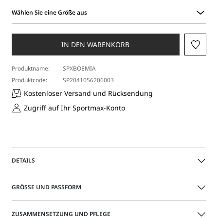
Wählen Sie eine Größe aus
Wählen
Sie
eine
IN DEN WARENKORB
Größe
aus
Produktname:
SPXBOEMIA
Produktcode:
SP2041056206003
Kostenloser Versand und Rücksendung
Zugriff auf Ihr Sportmax-Konto
DETAILS
Blazer mit Slim Fit vorne, vertikalen Abnähern an der
GRÖSSE UND PASSFORM
Brustpartie und doppelten, kontrastierenden Bundfalten
mit einer weicher fallenden Rückseite. Abgerundet wird
das Modell durch überlappende Schlitze auf der
Das Model trägt Größe 40 (IT) und ist 177 groß Ihre Maße
ZUSAMMENSETZUNG UND PFLEGE