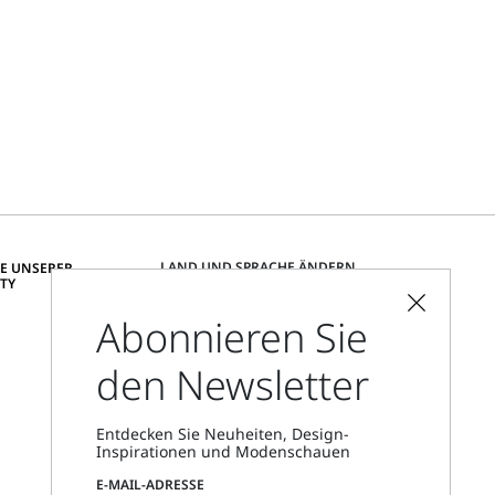
LAND UND SPRACHE ÄNDERN
IE UNSERER
TY
Deutschland
Abonnieren Sie
den Newsletter
Filialfinder
Rufen Sie uns an
Mo.–Fr., 09:00–18:00 Uhr MEZ
Entdecken Sie Neuheiten, Design-
Inspirationen und Modenschauen
E-MAIL-ADRESSE