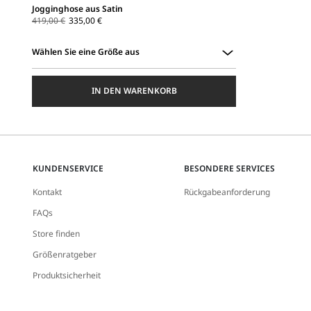
Jogginghose aus Satin
419,00 €
335,00 €
Wählen Sie eine Größe aus
Wählen
Sie
IN DEN WARENKORB
eine
Größe
aus
KUNDENSERVICE
BESONDERE SERVICES
Kontakt
Rückgabeanforderung
FAQs
Store finden
Größenratgeber
Produktsicherheit