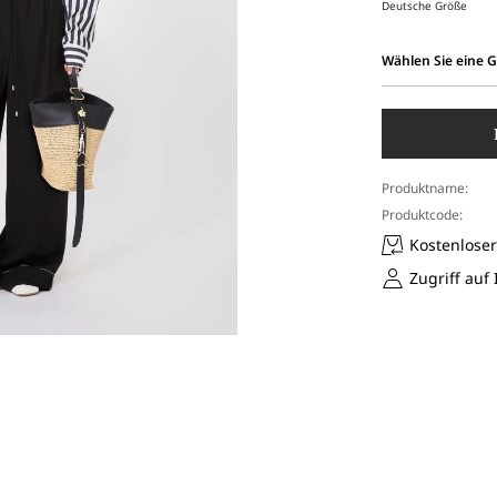
Deutsche Größe
Wählen Sie eine 
Wählen
Sie
eine
Größe
aus
Produktname:
Produktcode:
Kostenlose
Zugriff auf