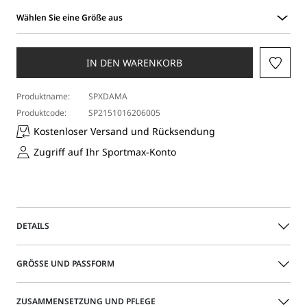
Wählen Sie eine Größe aus
Wählen
Sie
eine
IN DEN WARENKORB
Größe
aus
Produktname:
SPXDAMA
Produktcode:
SP2151016206005
Kostenloser Versand und Rücksendung
Zugriff auf Ihr Sportmax-Konto
DETAILS
Eine Weste, die einzeln als Oberteil oder als Teil eines
GRÖSSE UND PASSFORM
Lagenlooks getragen werden kann: ein neues Modell im
Denim-Style mit schmaler Passform und V-Ausschnitt
vorne, der hinten zusammenläuft. Mit Riemen hinten in
Das Model trägt Größe 40 (IT) und ist 177 groß Ihre Maße
ZUSAMMENSETZUNG UND PFLEGE