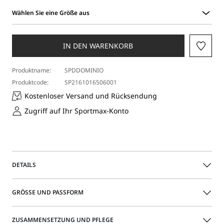
Wählen Sie eine Größe aus
Wählen
Sie
eine
IN DEN WARENKORB
Größe
aus
Produktname:
SPDDOMINIO
Produktcode:
SP2161016506001
Kostenloser Versand und Rücksendung
Zugriff auf Ihr Sportmax-Konto
DETAILS
Ärmelloses Top aus echtem Indigo-Denim mit schmaler
GRÖSSE UND PASSFORM
Passform und Taillenbindung für eine schmeichelhafte
Silhouette. S-förmige Metallnieten verleihen dem Design
einen ikonischen Touch.
Das Model trägt Größe 40 (IT) und ist 179 groß Ihre Maße
ZUSAMMENSETZUNG UND PFLEGE