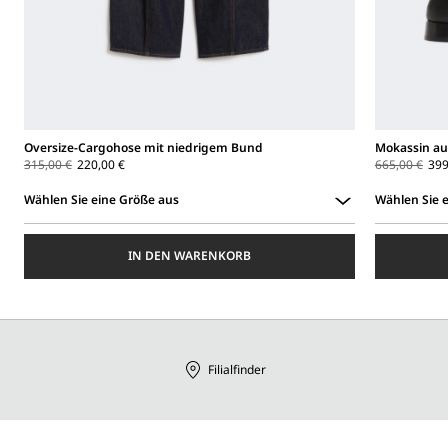
Oversize-Cargohose mit niedrigem Bund
Mokassin au
315,00 €
220,00 €
665,00 €
399
Wählen Sie eine Größe aus
Wählen Sie 
Wählen
Wählen
Sie
Sie
IN DEN WARENKORB
eine
eine
Größe
Größe
aus
aus
Filialfinder