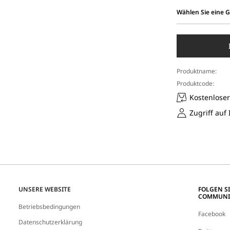
Wählen Sie eine 
Wählen
Sie
eine
Größe
aus
Produktname:
Produktcode:
Kostenlose
Zugriff auf
UNSERE WEBSITE
FOLGEN S
COMMUNI
Betriebsbedingungen
Facebook
Datenschutzerklärung