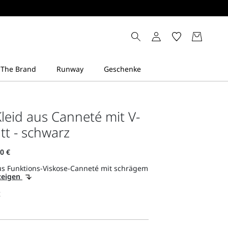
leid aus Canneté mit V-
tt - schwarz
us Funktions-Viskose-Canneté mit schrägem
nzeigen