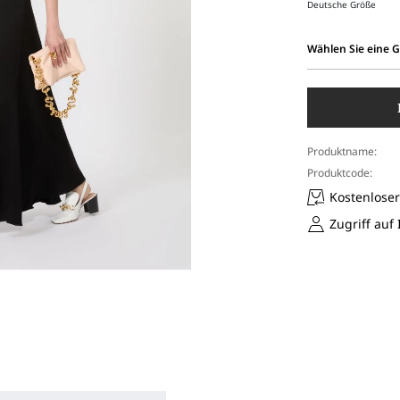
Deutsche Größe
Wählen Sie eine 
Wählen
Sie
eine
Größe
aus
Produktname:
Produktcode:
Kostenlose
Zugriff auf