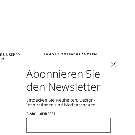
LAND UND SPRACHE ÄNDERN
IE UNSERER
TY
Deutschland
Abonnieren Sie
den Newsletter
Filialfinder
Rufen Sie uns an
Mo.–Fr., 09:00–18:00 Uhr MEZ
Entdecken Sie Neuheiten, Design-
Inspirationen und Modenschauen
E-MAIL-ADRESSE