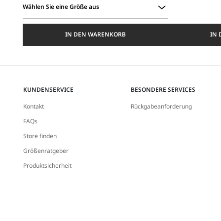
Wählen Sie eine Größe aus
Wählen
Sie
IN DEN WARENKORB
IN
eine
Größe
aus
KUNDENSERVICE
BESONDERE SERVICES
Kontakt
Rückgabeanforderung
FAQs
Store finden
Größenratgeber
Produktsicherheit