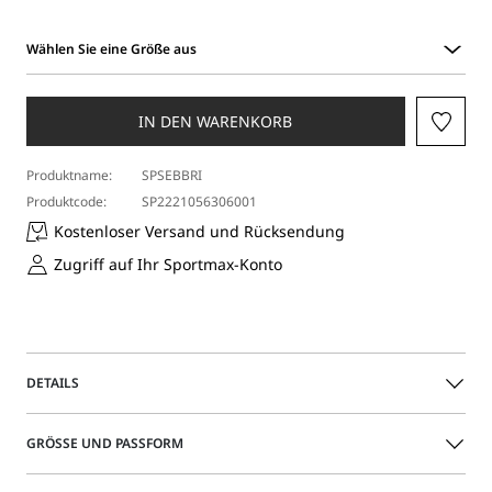
Wählen Sie eine Größe aus
Wählen
Sie
eine
IN DEN WARENKORB
Größe
aus
Produktname:
SPSEBBRI
Produktcode:
SP2221056306001
Kostenloser Versand und Rücksendung
Zugriff auf Ihr Sportmax-Konto
DETAILS
Ärmelloses Kleid mit asymmetrischem Design,
GRÖSSE UND PASSFORM
Wickelsilhouette und Bahn auf der rechten Seite, die eine
offene Drapierung erzeugt. Der weite Rückenausschnitt ist