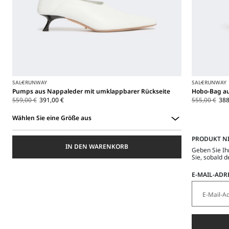
SALE
RUNWAY
SALE
RUNWAY
Pumps aus Nappaleder mit umklappbarer Rückseite
Hobo-Bag a
559,00 €
391,00 €
555,00 €
388
Wählen Sie eine Größe aus
Wählen
PRODUKT N
Sie
IN DEN WARENKORB
eine
Geben Sie Ih
Größe
Sie, sobald d
aus
E-MAIL-ADR