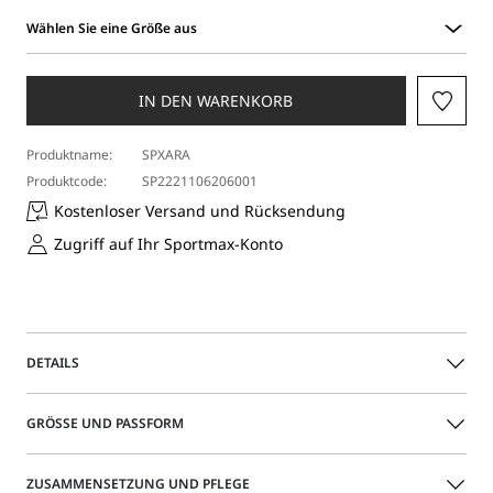
Wählen Sie eine Größe aus
Wählen
Sie
eine
IN DEN WARENKORB
Größe
aus
Produktname:
SPXARA
Produktcode:
SP2221106206001
Kostenloser Versand und Rücksendung
Zugriff auf Ihr Sportmax-Konto
DETAILS
Kurzes Kleid aus schwerem Stoff aus reiner Baumwolle mit
GRÖSSE UND PASSFORM
ärmellosem Design und unregelmäßigen Abnähern und
Bundfalten am Oberteil. Das Volumen vergrößert sich am
Rock sanft.
Das Model trägt Größe 40 (IT) und ist 177 groß Ihre Maße
ZUSAMMENSETZUNG UND PFLEGE