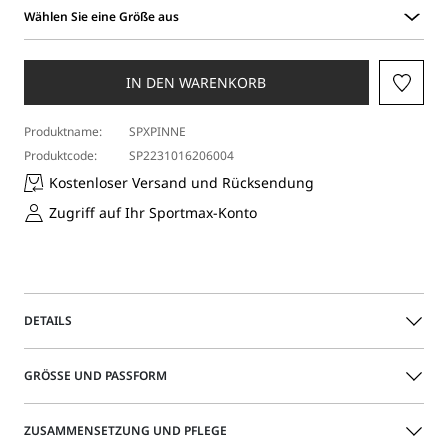
Wählen Sie eine Größe aus
Wählen
Sie
eine
IN DEN WARENKORB
Größe
aus
Produktname:
SPXPINNE
Produktcode:
SP2231016206004
Kostenloser Versand und Rücksendung
Zugriff auf Ihr Sportmax-Konto
DETAILS
Dieses Kleid bestehend aus einem Neckholder-Oberteil mit
GRÖSSE UND PASSFORM
Sanduhr-Silhouette und einem ausgestelltem Rock aus
Georgette mit Schleppe und Knopfloch, um diese in der
Hand zu tragen, ist bestens für glamouröse Abende
Das Model trägt Größe 40 (IT) und ist 178 groß Ihre Maße
ZUSAMMENSETZUNG UND PFLEGE
geeignet.
sind: Taillenumfang 60 cm und Hüftumfang 87 cm.