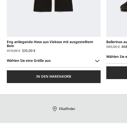
Eng anliegende Hose aus Viskose mit ausgestelltem
Ballerinas 
Bein
585,00 €
468
419,00 €
335,00 €
Wählen Sie 
Wählen Sie eine Größe aus
Wählen
Wählen
Sie
Sie
eine
IN DEN WARENKORB
eine
Größe
Größe
aus
aus
Filialfinder