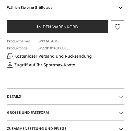
Wählen Sie eine Größe aus
Wählen
Sie
eine
IN DEN WARENKORB
Größe
aus
Produktname:
SPXMAGGIO
Produktcode:
SP2281016206003
Kostenloser Versand und Rücksendung
Zugriff auf Ihr Sportmax-Konto
DETAILS
Oversize-Weste aus Viskose mit rauer Haptik, geradem
GRÖSSE UND PASSFORM
Schnitt an der Brustpartie und sichtbaren Nähten. Die
Hüftpartie bleibt offen, um hohe Schlitze zu erzeugen.
Tiefer, überlappender Schlitz hinten.
Das Model trägt Größe 40 (IT) und ist 180 groß Ihre Maße
ZUSAMMENSETZUNG UND PFLEGE