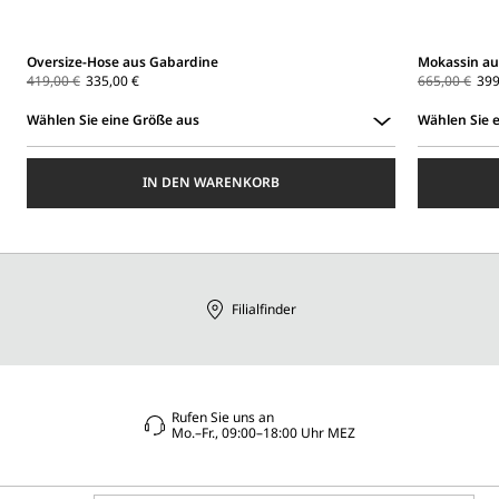
Oversize-Hose aus Gabardine
Mokassin au
419,00 €
335,00 €
665,00 €
399
Wählen Sie eine Größe aus
Wählen Sie 
Wählen
Wählen
Sie
Sie
IN DEN WARENKORB
eine
eine
Größe
Größe
aus
aus
Filialfinder
Rufen Sie uns an
Mo.–Fr., 09:00–18:00 Uhr MEZ