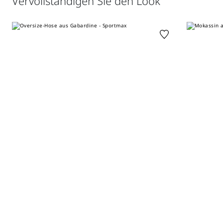
Vervollständigen Sie den Look
flachliegend im schatten trocknen; bügeln mit maximal 120
°c; schonende chemische reinigung mit perchlorethylen;
professionelle nassreinigung nicht erlaubt.; bügeln mit
einen tuch zwischen gewebe.; neutrale waschmittel
verwenden.
Vertrieb durch Max Mara S.r.l. mit Sitz in Reggio Emilia
(Italien), Via Giulia Maramotti 4, 42124