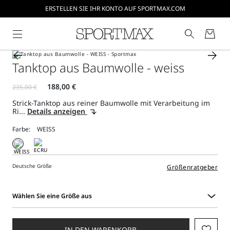
ERSTELLEN SIE IHR KONTO AUF SPORTMAX.COM
Tanktop aus Baumwolle - weiss
Strick-Tanktop aus reiner Baumwolle mit Verarbeitung im
Ri...
Details anzeigen
Farbe:
Deutsche Größe
Größenratgeber
Wählen Sie eine Größe aus
Wählen
Sie
eine
IN DEN WARENKORB