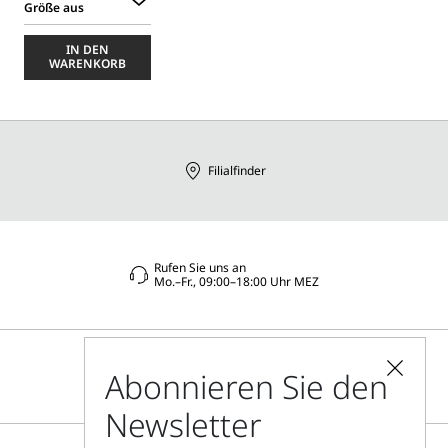
Größe aus
Wählen
Sie
IN DEN
eine
WARENKORB
Größe
aus
Filialfinder
Rufen Sie uns an
Mo.–Fr., 09:00–18:00 Uhr MEZ
Abonnieren Sie den
Newsletter