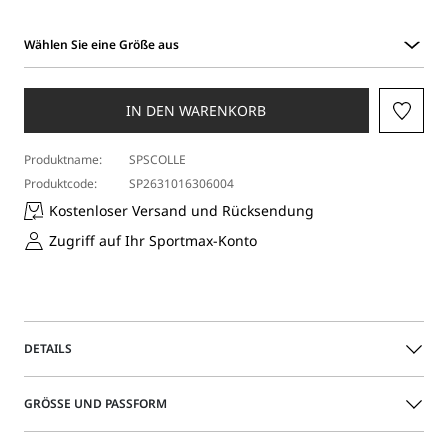
Wählen Sie eine Größe aus
Wählen
Sie
eine
IN DEN WARENKORB
Größe
aus
Produktname:
SPSCOLLE
Produktcode:
SP2631016306004
Kostenloser Versand und Rücksendung
Zugriff auf Ihr Sportmax-Konto
DETAILS
Langes, ärmelloses Kleid aus Viskosejersey in
GRÖSSE UND PASSFORM
transparenter Optik. Mit cleaner, unten leicht ausgestellter
Silhouette mit einem Riemen vorne an der Taille. Großer,