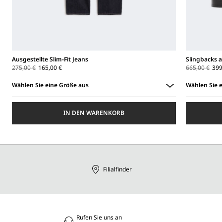
Ausgestellte Slim-Fit Jeans
Slingbacks 
275,00 €
165,00 €
665,00 €
399
Wählen Sie eine Größe aus
Wählen Sie 
Wählen
Wählen
Sie
Sie
IN DEN WARENKORB
eine
eine
Größe
Größe
aus
aus
Filialfinder
Rufen Sie uns an