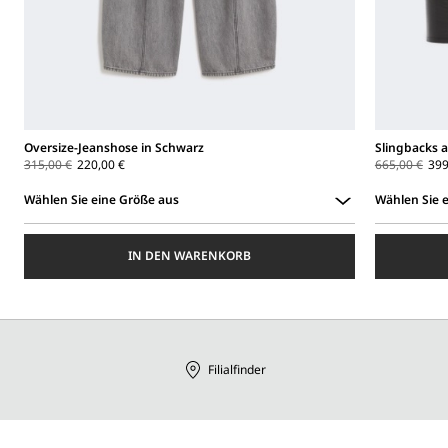
Oversize-Jeanshose in Schwarz
Slingbacks 
315,00 €
220,00 €
665,00 €
399
Wählen Sie eine Größe aus
Wählen Sie 
Wählen
Wählen
Sie
Sie
IN DEN WARENKORB
eine
eine
Größe
Größe
aus
aus
Filialfinder