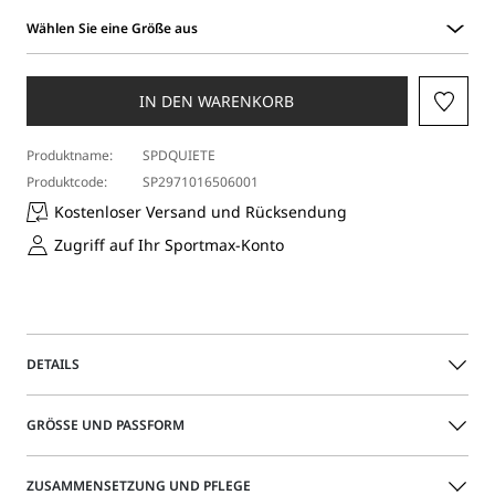
Wählen Sie eine Größe aus
Wählen
Sie
eine
IN DEN WARENKORB
Größe
aus
Produktname:
SPDQUIETE
Produktcode:
SP2971016506001
Kostenloser Versand und Rücksendung
Zugriff auf Ihr Sportmax-Konto
DETAILS
Hochgeschlossenes T-Shirt aus reinem Baumwolljersey mit
GRÖSSE UND PASSFORM
leichter Oversize-Passform und kurzen Ärmeln. Mit
aufgedrucktem Schriftzug an der Brust.
Das Model trägt Größe M und ist 179 groß Ihre Maße sind:
ZUSAMMENSETZUNG UND PFLEGE