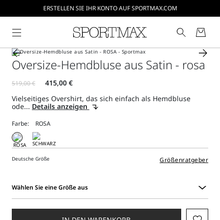
ERSTELLEN SIE IHR KONTO AUF SPORTMAX.COM
Oversize-Hemdbluse aus Satin - rosa
Vielseitiges Overshirt, das sich einfach als Hemdbluse
ode...
Details anzeigen
Farbe:
Deutsche Größe
Größenratgeber
Wählen Sie eine Größe aus
Wählen
Sie
eine
IN DEN WARENKORB