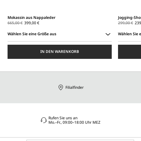
Mokassin aus Nappaleder
Jogging-Shor
665,00 €
399,00 €
299,00 €
239
Wählen Sie eine Größe aus
Wählen Sie 
Wählen
Wählen
Sie
Sie
IN DEN WARENKORB
eine
eine
Größe
Größe
aus
aus
Filialfinder
Rufen Sie uns an
Mo.–Fr., 09:00–18:00 Uhr MEZ